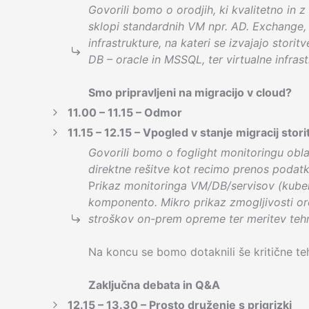
Govorili bomo o orodjih, ki kvalitetno in 
sklopi standardnih VM npr. AD. Exchange, m
infrastrukture, na kateri se izvajajo stori
DB – oracle in MSSQL, ter virtualne infras
Smo pripravljeni na migracijo v cloud?
11.00 – 11.15 – Odmor
11.15 – 12.15 – Vpogled v stanje migracij st
Govorili bomo o foglight monitoringu obla
direktne rešitve kot recimo prenos podatko
P
rikaz monitoringa VM/DB/servisov (kuber
komponento. Mikro prikaz zmogljivosti oro
stroškov on-prem opreme ter meritev tehn
Na koncu se bomo dotaknili še kritične te
Zaključna debata in Q&A
12.15 – 13.30 – Prosto druženje s prigrizki