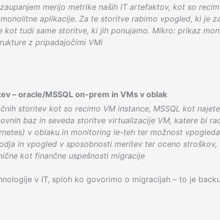
z zaupanjem merijo metrike naših IT artefaktov, kot so recim
onolitne aplikacije. Za te storitve rabimo vpogled, ki je z
tve kot tudi same storitve, ki jih ponujamo. Mikro: prikaz mo
trukture z pripadajočimi VMi
oritev – oracle/MSSQL on-prem in VMs v oblak
čnih storitev kot so recimo VM instance, MSSQL kot najete 
vnih baz in seveda storitve virtualizacije VM, katere bi rad
netes) v oblaku in monitoring le-teh ter možnost vpogleda
dja in vpogled v sposobnosti meritev ter oceno stroškov, k
ične kot finančne uspešnosti migracije
hnologije v IT, sploh ko govorimo o migracijah – to je back