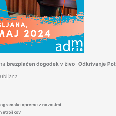
 na
brezplačen dogodek v živo
“
Odkrivanje Pot
ubljana
 programske opreme z novostmi
in stroškov