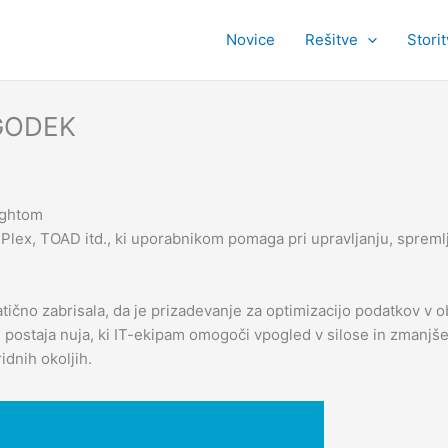
Novice
Rešitve
Stori
GODEK
ightom
Plex, TOAD itd., ki uporabnikom pomaga pri upravljanju, spremlj
atično zabrisala, da je prizadevanje za optimizacijo podatkov v 
y” postaja nuja, ki IT-ekipam omogoči vpogled v silose in zman
idnih okoljih.