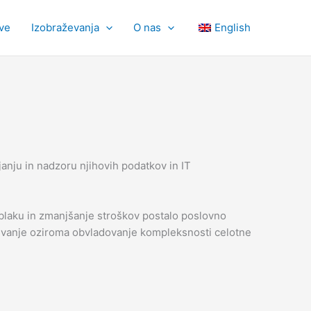
tve
Izobraževanja
O nas
English
anju in nadzoru njihovih podatkov in IT
oblaku in zmanjšanje stroškov postalo poslovno
jševanje oziroma obvladovanje kompleksnosti celotne