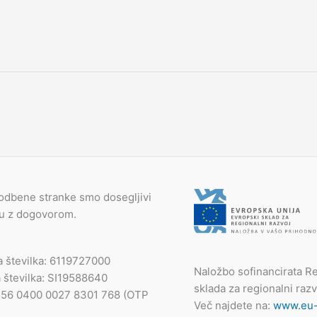
odbene stranke smo dosegljivi
du z dogovorom.
a številka: 6119727000
Naložbo sofinancirata Re
 številka: SI19588640
sklada za regionalni razv
I56 0400 0027 8301 768 (OTP
Več najdete na:
www.eu-s