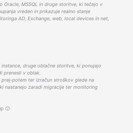
o Oracle, MSSQL in druge storitve, ki tečejo v
aupanja vreden in prikazuje realno stanje
nitoringa AD, Exchange, web, local devices in net,
instance, druge oblačne storitve, ki ponujajo
i prenesli v oblak.
 prej-potem ter izračun stroškov glede na
i nastanejo zaradi migracije ter monitoring
up 🙂