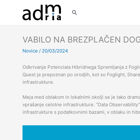
Skip
to
Search
content
VABILO NA BREZPLAČEN DO
Novice
/
20/03/2024
Odkrivanje Potenciala Hibridnega Spremljanja z Fogl
Quest je prepoznan po orodjih, kot so Foglight, Share
infrastrukture.
Meja med oblakom in lokalnimi okolji se je tako dram
vprašanje celotne infrastrukture. “Data Observabilit
infrastrukture s podatkovnimi bazami, v oblaku in hibr