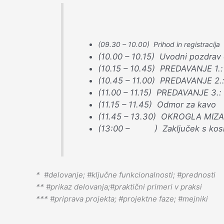
(09.30 – 10.00) Prihod in registracija
(10.00 – 10.15) Uvodni pozdrav 
(10.15 – 10.45)
PREDAVANJE 1.:
(10.45 – 11.00)
PREDAVANJE 2.
(11.00 – 11.15)
PREDAVANJE 3.:
(11.15 – 11.45)
Odmor za kavo
(11.45 – 13.30) OKROGLA MIZA: 
(13:00 – ) Zaključek s kosil
* #delovanje; #
ključne funkcionalnosti;
#
prednosti
**
#
prikaz delovanja;
#
praktični primeri v praksi
*** #priprava projekta; #projektne faze; #mejniki