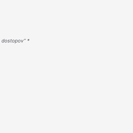
in dostopov”
*