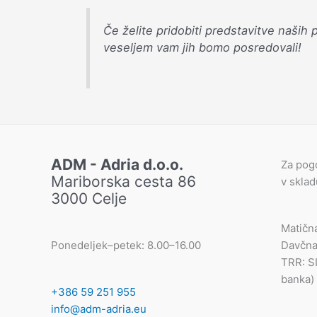
Če želite pridobiti predstavitve naših
veseljem vam jih bomo posredovali!
ADM - Adria d.o.o.
Za pog
Mariborska cesta 86
v skla
3000 Celje
Matičn
Ponedeljek–petek: 8.00–16.00
Davčna
TRR: S
banka)
+386 59 251 955
info@adm-adria.eu