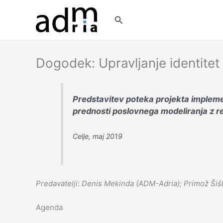
Skip
to
Search
content
Dogodek: Upravljanje identitet
Predstavitev poteka projekta implemen
prednosti poslovnega modeliranja z re
Celje, maj 2019
Predavatelji: Denis Mekinda (ADM-Adria); Primož Šiš
Agenda