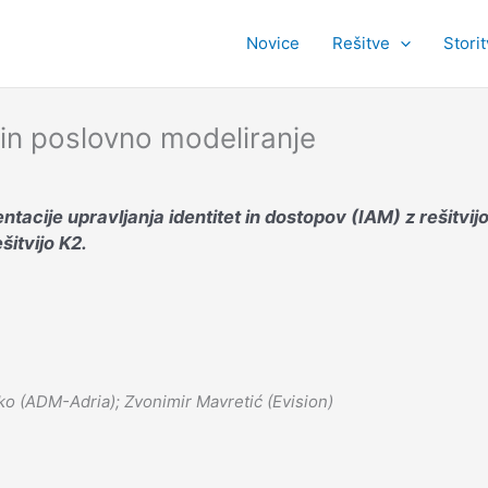
Novice
Rešitve
Stori
 in poslovno modeliranje
tacije upravljanja identitet in dostopov (IAM) z rešitvi
šitvijo K2.
ko (ADM-Adria); Zvonimir Mavretić (Evision)