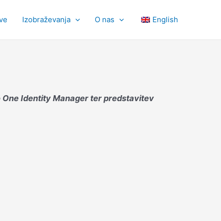
tve
Izobraževanja
O nas
English
jo One Identity Manager ter predstavitev