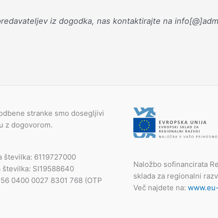
 predavateljev iz dogodka, nas kontaktirajte na info[@]ad
odbene stranke smo dosegljivi
du z dogovorom.
a številka: 6119727000
Naložbo sofinancirata Re
 številka: SI19588640
sklada za regionalni razv
I56 0400 0027 8301 768 (OTP
Več najdete na:
www.eu-s