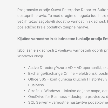
Programsko orodje Quest Enterprise Reporter Suite v
dostopnih pravic. Ta med drugim omogoča tudi hitro d
večjih težav zagotovili dodatno varnost in skladnost,
posledično kraje podatkov zaupne narave.
Ključne varnostne in skladnostne funkcije orodja En
Izboljšanje skladnosti z vpeljavo varnostnih dobrih pr
Windows okolju.
Active Directory/Azure AD – AD uporabniki, sku
Exchange/Exchange Online – elektronski poštni 
Office 365 – konfiguracija ključnih IT storite
Business
Strežniki Windows – lokalne deljene mape, datote
OneDrive for Business – dostopne pravice za da
SQL Server – varnostne nastavitve podatkovne 