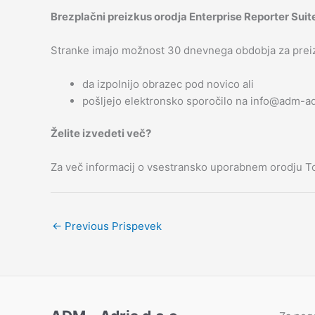
Brezplačni preizkus orodja Enterprise Reporter Suit
Stranke imajo možnost 30 dnevnega obdobja za preizk
da izpolnijo obrazec pod novico ali
pošljejo elektronsko sporočilo na info@adm-adr
Želite izvedeti več?
Za več informacij o vsestransko uporabnem orodju To
←
Previous Prispevek