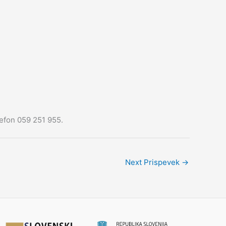
lefon 059 251 955.
Next Prispevek
→