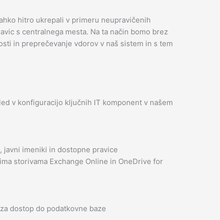
ahko hitro ukrepali v primeru neupravičenih
ravic s centralnega mesta. Na ta način bomo brez
osti in preprečevanje vdorov v naš sistem in s tem
ogled v konfiguracijo ključnih IT komponent v našem
 javni imeniki in dostopne pravice
čnima storivama Exchange Online in OneDrive for
i za dostop do podatkovne baze