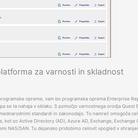
atforma za varnosti in skladnost
e programske opreme, vam bo programska oprema Enterprise Rep
ali pa se ta nahaja v oblaku. S pomočjo varnostnega orodja Quest
mi mednarodnimi standardi in zakonodajo. To namreč omogoča cel
e, kot so Active Directory (AD), Azure AD, Exchange, Exchange 
stemi NAS/SAN. Tu dejansko pridobimo celovit vpogled v shranj