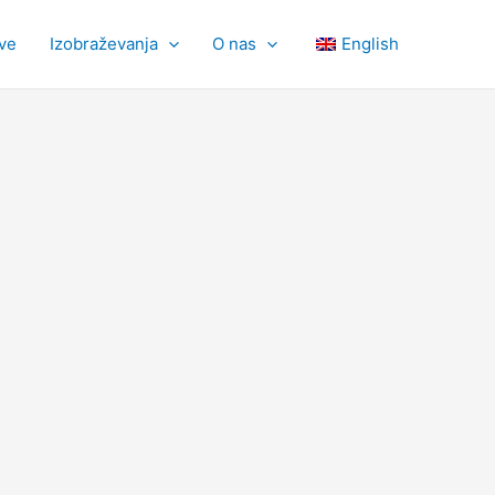
tve
Izobraževanja
O nas
English