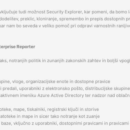
ključuje tudi možnost Security Explorer, kar pomeni, da bomo l
odelitev, preklic, kloniranje, spremembo in prepis dostopnih p
 kar nam bo seveda v veliko pomoč pri odpravi varnostnih ranljiv
terprise Reporter
aks, notranjih politik in zunanjih zakonskih zahtev in boljši vp
pine, vloge, organizacijske enote in dostopne pravice
predali, uporabniki z elektronsko pošto, distribucijske skupine,
v v aktivnem imeniku Azure Active Directory ter nadzor nad obla
ke, mape, tiskalniki, registrski ključi in storive
toteke in mape in sicer tako notranje kot zuanje
baze, vključno z uporabniki, dostopnimi pravicami in pravicam