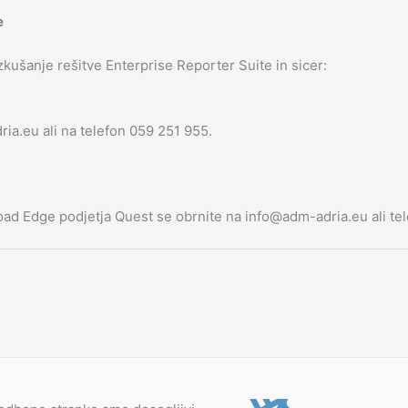
e
ušanje rešitve Enterprise Reporter Suite in sicer:
ia.eu ali na telefon 059 251 955.
ad Edge podjetja Quest se obrnite na info@adm-adria.eu ali te