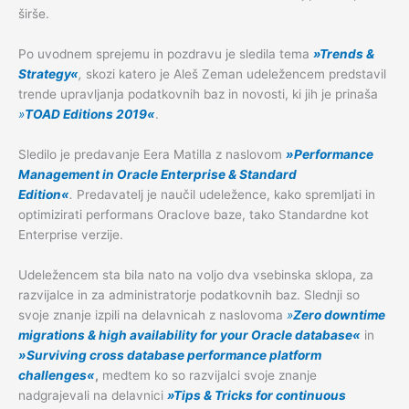
širše.
Po uvodnem sprejemu in pozdravu je sledila tema
»Trends &
Strategy«
,
skozi katero je Aleš Zeman udeležencem predstavil
trende upravljanja podatkovnih baz in novosti, ki jih je prinaša
»
TOAD Editions 2019«
.
Sledilo je predavanje Eera Matilla z naslovom
»Performance
Management in Oracle Enterprise & Standard
Edition«
.
Predavatelj je naučil udeležence, kako spremljati in
optimizirati performans Oraclove baze, tako Standardne kot
Enterprise verzije.
Udeležencem sta bila nato na voljo dva vsebinska sklopa, za
razvijalce in za administratorje podatkovnih baz. Slednji so
svoje znanje izpili na delavnicah z naslovoma
»
Zero downtime
migrations & high availability for your Oracle database«
in
»Surviving cross database performance platform
challenges«
,
medtem ko so razvijalci svoje znanje
nadgrajevali na delavnici
»Tips & Tricks for continuous