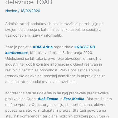
delavnice TOAD
Novice
/
18/02/2020
Administratorji podatkovnih baz in razvijalci potrebujejo pri
svojem delu orodja s katerimi se lahko uspešno soočijo z
vsakodnevnimi izzivi v informatiki.
Zato je podjetje
ADM-Adria
organiziralo
»QUEST DB
konferenco«
, ki je bila v Ljubljani 6. februarja 2020.
Udeleženci so bili tako iz prve roke obveščeni o trendih v
industriji ter dobili koristne informacije o Quest rešitvah in
razvojnih načrtih za prihodnost. Prava poslastica so bile
trendovske delavnice, posebej domišljene in pripravljene za
administratorje podatkov baz in razvijalce.
Konference sta se udeležila in na njej predavala predstavnika
proizvajalca Quest
Aleš Zeman
in
Eero Matilla
. Oba sta že leta
močno vpeta v Quest organizacijo, sta certificirana, aktivno
povezana s stroko in izhajata iz prakse. Sta tudi govorca na
številnih konferencah ter člana različnih združenj po Evropi in