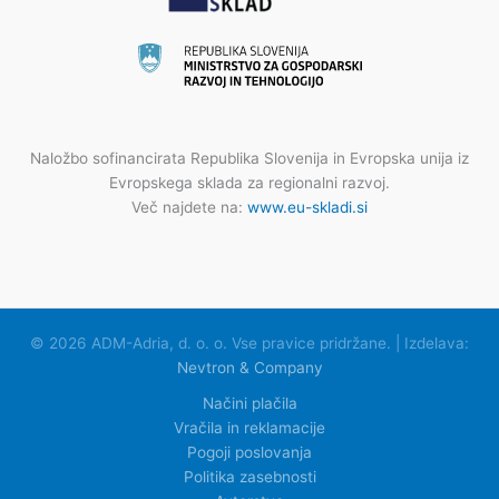
Naložbo sofinancirata Republika Slovenija in Evropska unija iz
Evropskega sklada za regionalni razvoj.
Več najdete na:
www.eu-skladi.si
© 2026 ADM-Adria, d. o. o. Vse pravice pridržane. | Izdelava:
Nevtron & Company
Načini plačila
Vračila in reklamacije
Pogoji poslovanja
Politika zasebnosti