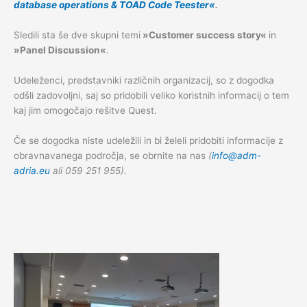
database operations & TOAD Code Teester«
.
Sledili sta še dve skupni temi
»Customer success story«
in
»Panel Discussion«
.
Udeleženci, predstavniki različnih organizacij, so z dogodka
odšli zadovoljni, saj so pridobili veliko koristnih informacij o tem
kaj jim omogočajo rešitve Quest.
Če se dogodka niste udeležili in bi želeli pridobiti informacije z
obravnavanega področja, se obrnite na nas
(
info@adm-
adria.eu
ali 059 251 955).