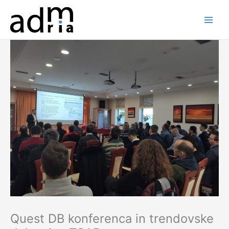
Skip
to
content
Quest DB konferenca in trendovske