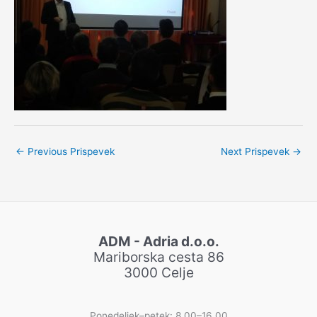
←
Previous Prispevek
Next Prispevek
→
ADM - Adria d.o.o.
Mariborska cesta 86
3000 Celje
Ponedeljek–petek: 8.00–16.00