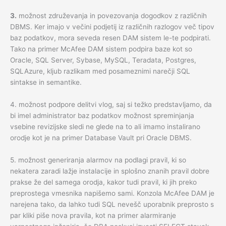
3.
možnost združevanja in povezovanja dogodkov z različnih
DBMS. Ker imajo v večini podjetij iz različnih razlogov več tipov
baz podatkov, mora seveda resen DAM sistem le-te podpirati.
Tako na primer McAfee DAM sistem podpira baze kot so
Oracle, SQL Server, Sybase, MySQL, Teradata, Postgres,
SQLAzure, kljub razlikam med posameznimi narečji SQL
sintakse in semantike.
4. možnost podpore delitvi vlog, saj si težko predstavljamo, da
bi imel administrator baz podatkov možnost spreminjanja
vsebine revizijske sledi ne glede na to ali imamo instalirano
orodje kot je na primer Database Vault pri Oracle DBMS.
5. možnost generiranja alarmov na podlagi pravil, ki so
nekatera zaradi lažje instalacije in splošno znanih pravil dobre
prakse že del samega orodja, kakor tudi pravil, ki jih preko
preprostega vmesnika napišemo sami. Konzola McAfee DAM je
narejena tako, da lahko tudi SQL nevešč uporabnik preprosto s
par kliki piše nova pravila, kot na primer alarmiranje