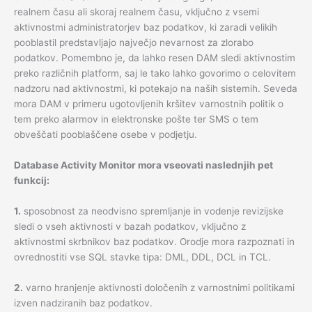
realnem času ali skoraj realnem času, vključno z vsemi
aktivnostmi administratorjev baz podatkov, ki zaradi velikih
pooblastil predstavljajo največjo nevarnost za zlorabo
podatkov. Pomembno je, da lahko resen DAM sledi aktivnostim
preko različnih platform, saj le tako lahko govorimo o celovitem
nadzoru nad aktivnostmi, ki potekajo na naših sistemih. Seveda
mora DAM v primeru ugotovljenih kršitev varnostnih politik o
tem preko alarmov in elektronske pošte ter SMS o tem
obveščati pooblaščene osebe v podjetju.
Database Activity Monitor mora vseovati naslednjih pet
funkcij:
1.
sposobnost za neodvisno spremljanje in vodenje revizijske
sledi o vseh aktivnosti v bazah podatkov, vključno z
aktivnostmi skrbnikov baz podatkov. Orodje mora razpoznati in
ovrednostiti vse SQL stavke tipa: DML, DDL, DCL in TCL.
2.
varno hranjenje aktivnosti določenih z varnostnimi politikami
izven nadziranih baz podatkov.