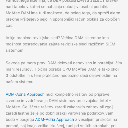
varnostnega inženirja, če DBA poskusi izvesti SELECT stavek
nad tabelo v kateri se nahajajo občutljivi osebni podatki.
McAfee DAM ima tudi možnost, da poleg tega, da sproži alarm
prekine kršiteljevo sejo in uporabniški račun blokira za določen
čas.
In kje hranimo revizijsko sled? Večina DAM sistemov ima
možnost posredovanja zajete revizijske sledi različnim SIEM
sistemom.
Seveda pa mora pravi DAM delovati neodvisno in porabljati čim
manj resursov. Tipična poraba CPU McAfee DAM je tako okoli
3 odstotke in s tem praktično neopazno sledi dejavnostim na
našem sistemu.
ADM-Adria Approach
nudi kompletno rešitev od priprave,
izvedbe in vzdrževanja DAM sistemov proizvajalca Intel –
McAfee. Če iščete rešitev zaradi zakonskih zahtev ali zgolj
zaradi lastne želje po dobri praksi varovanja podatkov,vam
bodo v podjetju
ADM-Adria Approach
z veseljem priskočili na
pomoč, saj imajo veliko izkušenj, tudi pri velikih strankah, pri