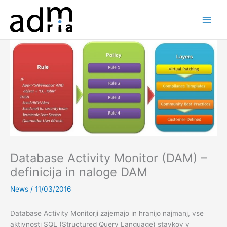
Skip
to
content
Database Activity Monitor (DAM) –
definicija in naloge DAM
News
/
11/03/2016
Database Activity Monitorji zajemajo in hranijo najmanj, vse
aktivnosti SQL (Structured Query Language) stavkov v