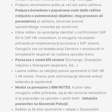
Podpora slovenskemu jeziku je več kot samo zahteva.
Podpora šumnikom v popolnoma vseh delih rešitve
(vključno s poimenovanji objektov, vlog procesov ali
parametrov)
je zahteva, slovenski prevod
uporabniškega vmesnika pa resničnost.
Edina rešitev za upravljanje identitet s certificiranim SAP
R3 in SAP HR vmesnikom, ki omogoča neverjeten
prihranek pri implementaciji povezave s SAP sistemi.
Omogoča vse od dodeljevanja članstva v enostavnih in
kompleksnih skupinah do nadzora uporabe licenc.
Povezava z vsemi MS sistemi
(Exchange, Sharepoint
vključno s Sharepoint skupinami, Ad,…)
Lastna rešitev za takojšnji prenos sprememb iz SAP HR
v IM sistem. Prenos prek sinhronizacije datotek enkrat
tedensko je zgodovina!
Modul za povezavo z IBM NOTES
, ki prav tako
omogoča velike prihranke, saj je del osnovne namestitve
in je pripravljen za uporabo v parih dneh (
delujoča
postavitev na Slovenski Policiji
).
Rešitev je že brez sprememb v skladu s Slovenskimi