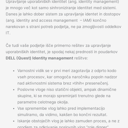
Upravljanje uporabniških identitet (ang. identity management)
je mnogo več kot samo sinhroniziranje identitet med sistemi.
Danes je lahko dober sistem za upravljanje identet in dostopov
(ang. identity and access management – IAM) končno
narekovan s strani potreb podjetja, ne pa zmogljivosti oddelkov
IT.
Če tudi vaše podjetje išče primerno rešitev za upravljanje
uporabniških identitet, je spodaj nekaj prednosti in poudarkov
DELL (Quest) Identity management
rešitve:
Varnostni vidik se v prvi meri zagotavlja z odprto kodo
vseh procesov, kar omogoča naročniku popoln nadzor
nad aktivnostmi sistema brez »tihih« presenečenj.
Poslovne vloge niso statični objekti, ampak dinamične
skupine, ki se morajo spreminjati trenutno glede na
parametre celotnega okolja.
Vse spremembe vlog lahko pred implementacijo
simuliramo, da vidimo, kakšen bo končni rezultat.
Iskanje obstoječih vlog je lahko zamuden proces, a ne z
orodjem za odkrivanje poslovnih vlog “role digger”