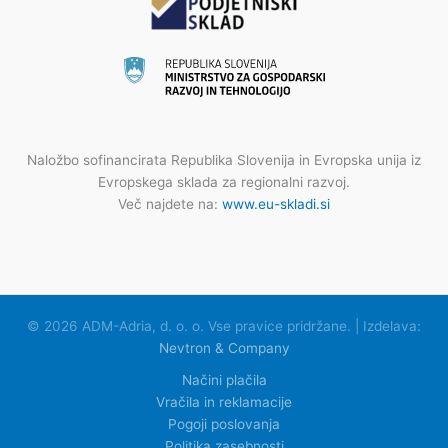
Naložbo sofinancirata Republika Slovenija in Evropska unija iz
Evropskega sklada za regionalni razvoj.
Več najdete na:
www.eu-skladi.si
© 2026 ADM-Adria, d. o. o. Vse pravice pridržane. | Izdelava:
Nevtron & Company
Načini plačila
Vračila in reklamacije
Pogoji poslovanja
Politika zasebnosti