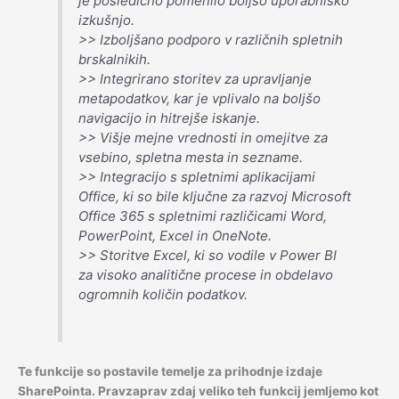
je posledično pomenilo boljšo uporabniško
izkušnjo.
>> Izboljšano podporo v različnih spletnih
brskalnikih.
>> Integrirano storitev za upravljanje
metapodatkov, kar je vplivalo na boljšo
navigacijo in hitrejše iskanje.
>> Višje mejne vrednosti in omejitve za
vsebino, spletna mesta in sezname.
>> Integracijo s spletnimi aplikacijami
Office, ki so bile ključne za razvoj Microsoft
Office 365 s spletnimi različicami Word,
PowerPoint, Excel in OneNote.
>> Storitve Excel, ki so vodile v Power BI
za visoko analitične procese in obdelavo
ogromnih količin podatkov.
Te funkcije so postavile temelje za prihodnje izdaje
SharePointa. Pravzaprav zdaj veliko teh funkcij jemljemo kot