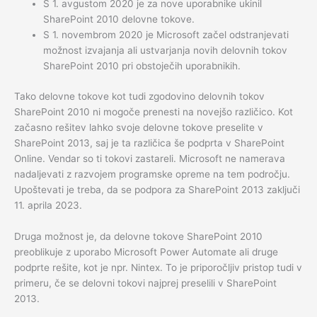
S 1. avgustom 2020 je za nove uporabnike ukinil
SharePoint 2010 delovne tokove.
S 1. novembrom 2020 je Microsoft začel odstranjevati
možnost izvajanja ali ustvarjanja novih delovnih tokov
SharePoint 2010 pri obstoječih uporabnikih.
Tako delovne tokove kot tudi zgodovino delovnih tokov
SharePoint 2010 ni mogoče prenesti na novejšo različico. Kot
začasno rešitev lahko svoje delovne tokove preselite v
SharePoint 2013, saj je ta različica še podprta v SharePoint
Online. Vendar so ti tokovi zastareli. Microsoft ne namerava
nadaljevati z razvojem programske opreme na tem področju.
Upoštevati je treba, da se podpora za SharePoint 2013 zaključi
11. aprila 2023.
Druga možnost je, da delovne tokove SharePoint 2010
preoblikuje z uporabo Microsoft Power Automate ali druge
podprte rešite, kot je npr. Nintex. To je priporočljiv pristop tudi v
primeru, če se delovni tokovi najprej preselili v SharePoint
2013.