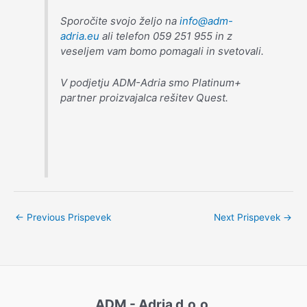
Sporočite svojo željo na
info@adm-
adria.eu
ali telefon 059 251 955 in z
veseljem vam bomo pomagali in svetovali.
V podjetju ADM-Adria smo Platinum+
partner proizvajalca rešitev Quest.
←
Previous Prispevek
Next Prispevek
→
ADM - Adria d.o.o.