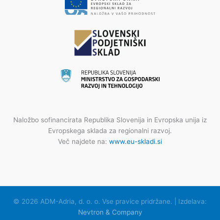
Naložbo sofinancirata Republika Slovenija in Evropska unija iz
Evropskega sklada za regionalni razvoj.
Več najdete na:
www.eu-skladi.si
© 2026 ADM-Adria, d. o. o. Vse pravice pridržane. | Izdelava:
Nevtron & Company