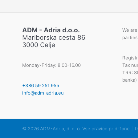
ADM - Adria d.o.o.
We are 
Mariborska cesta 86
parties
3000 Celje
Regist
Monday-Friday: 8.00-16.00
Tax nu
TRR: S
banka)
+386 59 251 955
info@adm-adria.eu
© 2026 ADM-Adria, d. o. o. Vse pravice pridržane. | I