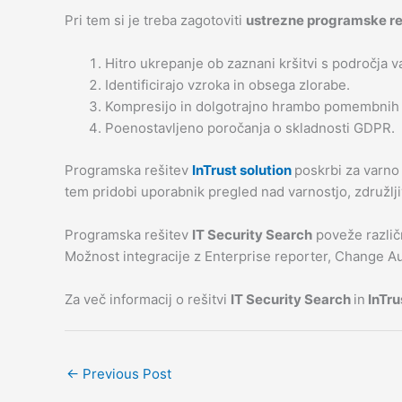
Pri tem si je treba zagotoviti
ustrezne programske re
Hitro ukrepanje ob zaznani kršitvi s področja v
Identificirajo vzroka in obsega zlorabe.
Kompresijo in dolgotrajno hrambo pomembnih 
Poenostavljeno poročanja o skladnosti GDPR.
Programska rešitev
InTrust solution
poskrbi za varno
tem pridobi uporabnik pregled nad varnostjo, združlji
Programska rešitev
IT Security Search
poveže različn
Možnost integracije z Enterprise reporter, Change Au
Za več informacij o rešitvi
IT Security Search
in
InTru
←
Previous Post