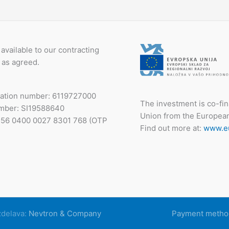
available to our contracting
 as agreed.
ration number: 6119727000
The investment is co-fi
mber: SI19588640
Union from the Europea
I56 0400 0027 8301 768 (OTP
Find out more at:
www.eu
zdelava:
Nevtron & Company
Payment metho