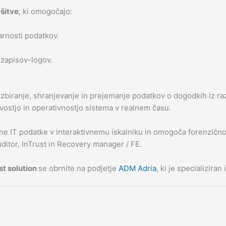
šitve
, ki omogočajo:
arnosti podatkov.
zapisov-logov.
 zbiranje, shranjevanje in prejemanje podatkov o dogodkih iz ra
vostjo in operativnostjo sistema v realnem času.
e IT podatke v interaktivnemu iskalniku in omogoča forenzično 
ditor, InTrust in Recovery manager / FE.
st solution
se obrnite na podjetje
ADM Adria
, ki je specializira