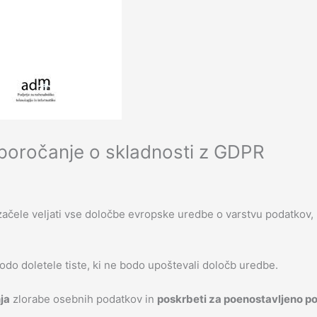
 poročanje o skladnosti z GDPR
o začele veljati vse določbe evropske uredbe o varstvu podatkov,
bodo doletele tiste, ki ne bodo upoštevali določb uredbe.
ja
zlorabe osebnih podatkov in
poskrbeti za poenostavljeno p