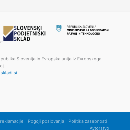
publika Slovenija in Evropska unija iz Evropskega
oj.
kladi.si
 reklamacije
Pogoji poslovanja
Politika zasebnosti
Avtorstvo