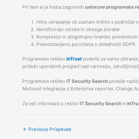
Pri tem si je treba zagotoviti
ustrezne programske re
Hitro ukrepanje ob zaznani kršitvi s področja v
Identificirajo vzroka in obsega zlorabe.
Kompresijo in dolgotrajno hrambo pomembnih 
Poenostavljeno poročanja o skladnosti GDPR.
Programska rešitev
InTrust
poskrbi za varno zbiranje
pridobi uporabnik pregled nad varnostjo, združljivost
Programska rešitev
IT Security Search
poveže različn
Možnost integracije z Enterprise reporter, Change Au
Za več informacij o rešitvi
IT Security Search
in
InTru
←
Previous Prispevek