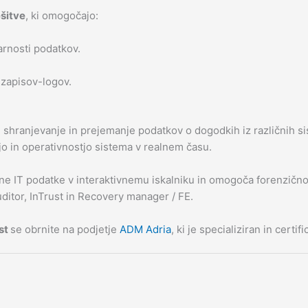
šitve
, ki omogočajo:
arnosti podatkov.
zapisov-logov.
, shranjevanje in prejemanje podatkov o dogodkih iz različnih 
jo in operativnostjo sistema v realnem času.
e IT podatke v interaktivnemu iskalniku in omogoča forenzično 
ditor, InTrust in Recovery manager / FE.
st
se obrnite na podjetje
ADM Adria
, ki je specializiran in cert