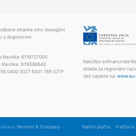
odbene stranke smo dosegljivi
du z dogovorom.
a številka: 6119727000
Naložbo sofinancirata Re
 številka: SI19588640
sklada za regionalni razv
I56 0400 0027 8301 768 (OTP
Več najdete na:
www.eu-s
zdelava:
Nevtron & Company
Načini plačila
Vračila in