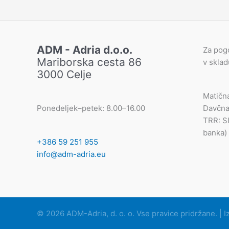
ADM - Adria d.o.o.
Za pog
Mariborska cesta 86
v skla
3000 Celje
Matičn
Ponedeljek–petek: 8.00–16.00
Davčna
TRR: S
banka)
+386 59 251 955
info@adm-adria.eu
© 2026 ADM-Adria, d. o. o. Vse pravice pridržane. | I