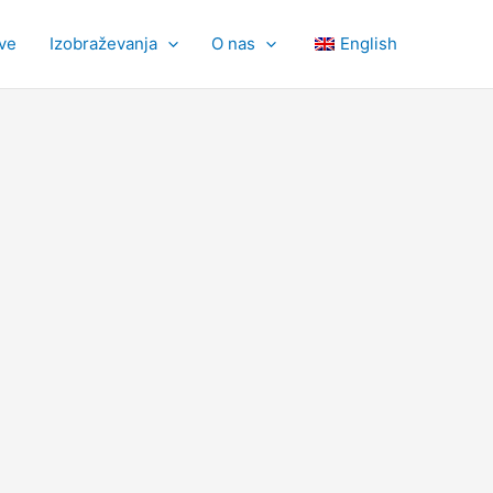
tve
Izobraževanja
O nas
English