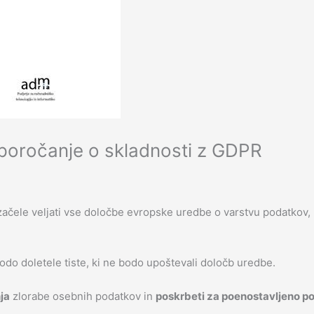
 poročanje o skladnosti z GDPR
o začele veljati vse določbe evropske uredbe o varstvu podatkov,
bodo doletele tiste, ki ne bodo upoštevali določb uredbe.
ja
zlorabe osebnih podatkov in
poskrbeti za poenostavljeno p