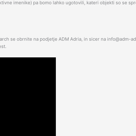
ne imenike) pa bomo lahko ugotovili, kateri objekti so se spre
arch se obrnite na podjetje ADM Adria, in sicer na info@adm-ad
est.