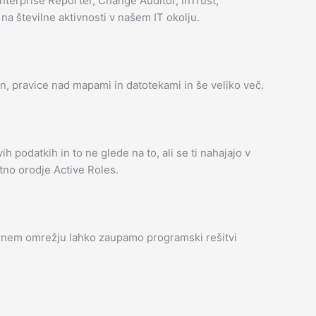
Enterprise Reporter, Change Auditor, InTrust,
a številne aktivnosti v našem IT okolju.
, pravice nad mapami in datotekami in še veliko več.
podatkih in to ne glede na to, ali se ti nahajajo v
no orodje Active Roles.
ksnem omrežju lahko zaupamo programski rešitvi