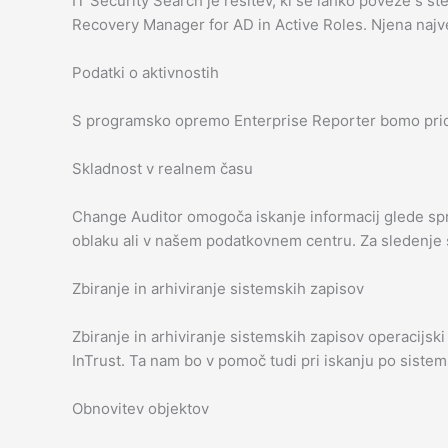
IT Security Search je rešitev, ki se lahko poveže s št
Recovery Manager for AD in Active Roles. Njena najve
Podatki o aktivnostih
S programsko opremo Enterprise Reporter bomo pridob
Skladnost v realnem času
Change Auditor omogoča iskanje informacij glede sprem
oblaku ali v našem podatkovnem centru. Za sledenje
Zbiranje in arhiviranje sistemskih zapisov
Zbiranje in arhiviranje sistemskih zapisov operaci
InTrust. Ta nam bo v pomoč tudi pri iskanju po sistemski
Obnovitev objektov