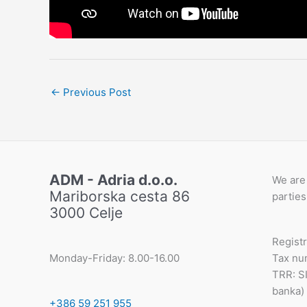
←
Previous Post
ADM - Adria d.o.o.
We are 
Mariborska cesta 86
parties
3000 Celje
Regist
Monday-Friday: 8.00-16.00
Tax nu
TRR: S
banka)
+386 59 251 955