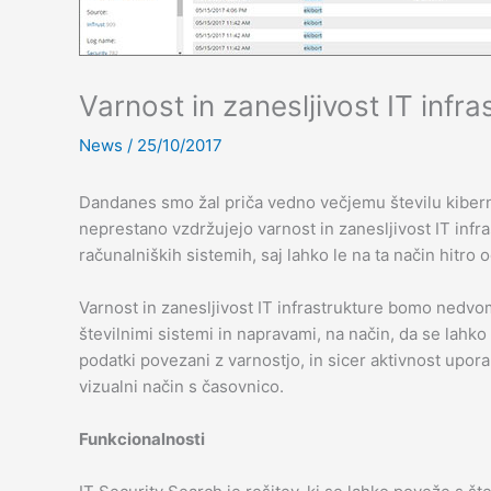
Varnost in zanesljivost IT infr
News
/
25/10/2017
Dandanes smo žal priča vedno večjemu številu kiberne
neprestano vzdržujejo varnost in zanesljivost IT infr
računalniških sistemih, saj lahko le na ta način hitro 
Varnost in zanesljivost IT infrastrukture bomo ned
številnimi sistemi in napravami, na način, da se lahk
podatki povezani z varnostjo, in sicer aktivnost upo
vizualni način s časovnico.
Funkcionalnosti