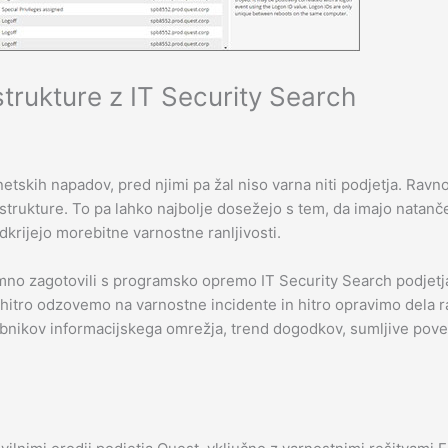
astrukture z IT Security Search
tskih napadov, pred njimi pa žal niso varna niti podjetja. Ravn
astrukture. To pa lahko najbolje dosežejo s tem, da imajo natan
odkrijejo morebitne varnostne ranljivosti.
vomno zagotovili s programsko opremo IT Security Search podje
o hitro odzovemo na varnostne incidente in hitro opravimo dela r
rabnikov informacijskega omrežja, trend dogodkov, sumljive pove