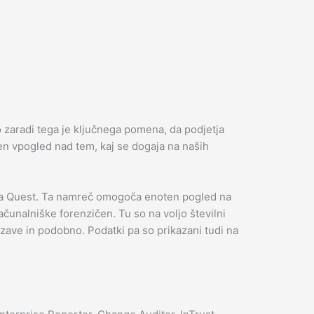
o zaradi tega je ključnega pomena, da podjetja
čen vpogled nad tem, kaj se dogaja na naših
tja Quest. Ta namreč omogoča enoten pogled na
ačunalniške forenzičen. Tu so na voljo številni
zave in podobno. Podatki pa so prikazani tudi na