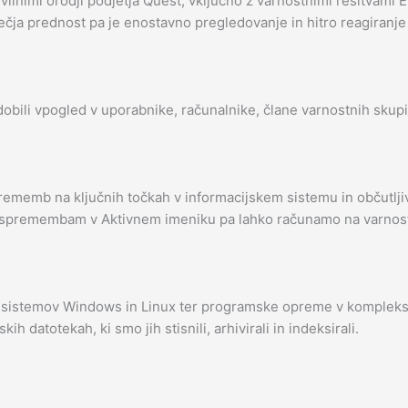
evilnimi orodji podjetja Quest, vključno z varnostnimi rešitvami 
čja prednost pa je enostavno pregledovanje in hitro reagiranje n
ili vpogled v uporabnike, računalnike, člane varnostnih skupin
emb na ključnih točkah v informacijskem sistemu in občutljivih 
 spremembam v Aktivnem imeniku pa lahko računamo na varnost
jski sistemov Windows in Linux ter programske opreme v komple
h datotekah, ki smo jih stisnili, arhivirali in indeksirali.