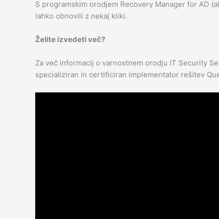
S programskim orodjem Recovery Manager for AD (aktiv
lahko obnovili z nekaj kliki.
Želite izvedeti več?
Za več informacij o varnostnem orodju IT Security Se
specializiran in certificiran implementator rešitev Qu