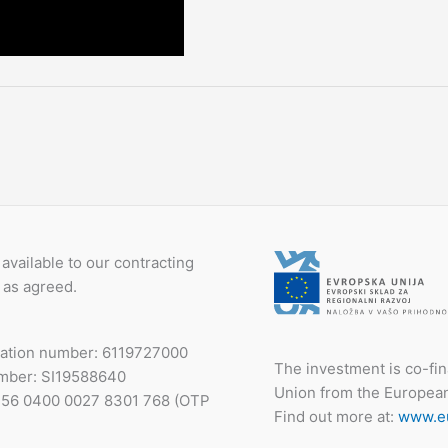
available to our contracting
 as agreed.
ration number: 6119727000
The investment is co-fi
mber: SI19588640
Union from the Europea
I56 0400 0027 8301 768 (OTP
Find out more at:
www.eu