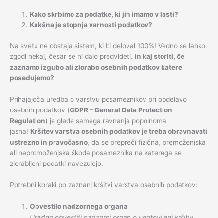
Kako skrbimo za podatke, ki jih imamo v lasti?
Kakšna je stopnja varnosti podatkov?
Na svetu ne obstaja sistem, ki bi deloval 100%! Vedno se lahko
zgodi nekaj, česar se ni dalo predvideti.
In kaj storiti, če
zaznamo izgubo ali zlorabo osebnih podatkov katere
posedujemo?
Prihajajoča uredba o varstvu posameznikov pri obdelavo
osebnih podatkov (
GDPR – General Data Protection
Regulation
) je glede samega ravnanja popolnoma
jasna!
Kršitev varstva osebnih podatkov je treba obravnavati
ustrezno in pravočasno
, da se prepreči fizična, premoženjska
ali nepromoženjska škoda posameznika na katerega se
zlorabljeni podatki navezujejo.
Potrebni koraki po zaznani kršitvi varstva osebnih podatkov:
Obvestilo nadzornega organa
Uradno obvestiti nadzorni organ o ugotovljeni kršitvi