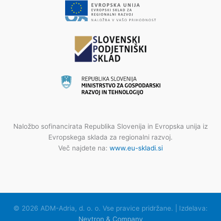
Naložbo sofinancirata Republika Slovenija in Evropska unija iz
Evropskega sklada za regionalni razvoj.
Več najdete na:
www.eu-skladi.si
© 2026 ADM-Adria, d. o. o. Vse pravice pridržane. | Izdelava:
Nevtron & Company