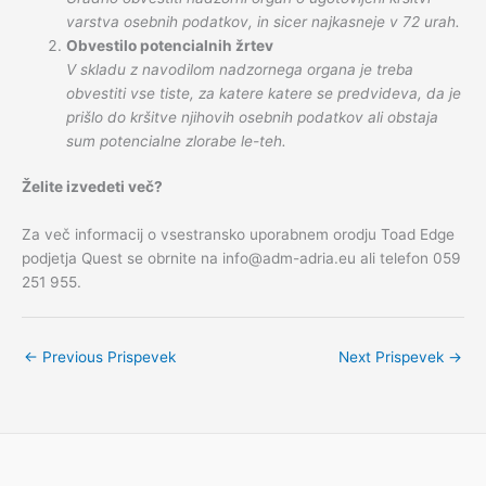
varstva osebnih podatkov, in sicer najkasneje v 72 urah.
Obvestilo potencialnih žrtev
V skladu z navodilom nadzornega organa je treba
obvestiti vse tiste, za katere katere se predvideva, da je
prišlo do kršitve njihovih osebnih podatkov ali obstaja
sum potencialne zlorabe le-teh.
Želite izvedeti več?
Za več informacij o vsestransko uporabnem orodju Toad Edge
podjetja Quest se obrnite na info@adm-adria.eu ali telefon 059
251 955.
←
Previous Prispevek
Next Prispevek
→