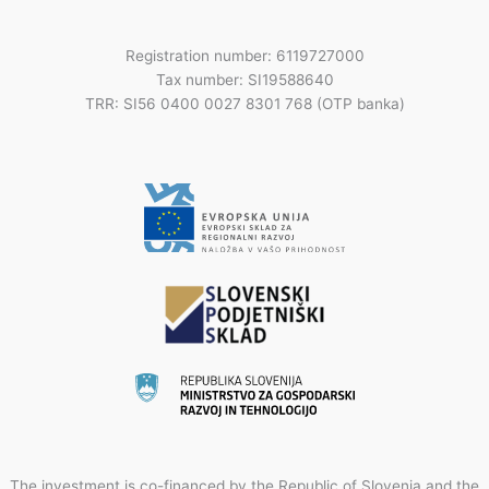
Registration number: 6119727000
Tax number: SI19588640
TRR: SI56 0400 0027 8301 768 (OTP banka)
The investment is co-financed by the Republic of Slovenia and the