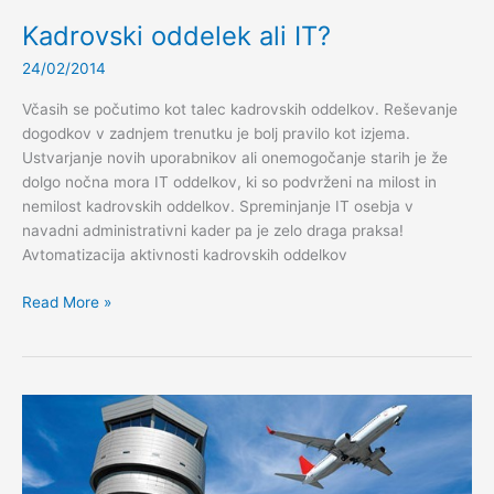
Kadrovski oddelek ali IT?
24/02/2014
Včasih se počutimo kot talec kadrovskih oddelkov. Reševanje
dogodkov v zadnjem trenutku je bolj pravilo kot izjema.
Ustvarjanje novih uporabnikov ali onemogočanje starih je že
dolgo nočna mora IT oddelkov, ki so podvrženi na milost in
nemilost kadrovskih oddelkov. Spreminjanje IT osebja v
navadni administrativni kader pa je zelo draga praksa!
Avtomatizacija aktivnosti kadrovskih oddelkov
Kadrovski
Read More »
oddelek
ali
IT?