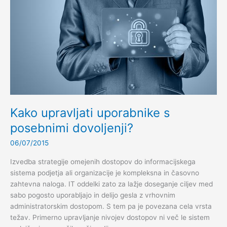
mobilnih
napravah
Kako upravljati uporabnike s
posebnimi dovoljenji?
06/07/2015
Izvedba strategije omejenih dostopov do informacijskega
sistema podjetja ali organizacije je kompleksna in časovno
zahtevna naloga. IT oddelki zato za lažje doseganje ciljev med
sabo pogosto uporabljajo in delijo gesla z vrhovnim
administratorskim dostopom. S tem pa je povezana cela vrsta
težav. Primerno upravljanje nivojev dostopov ni več le sistem