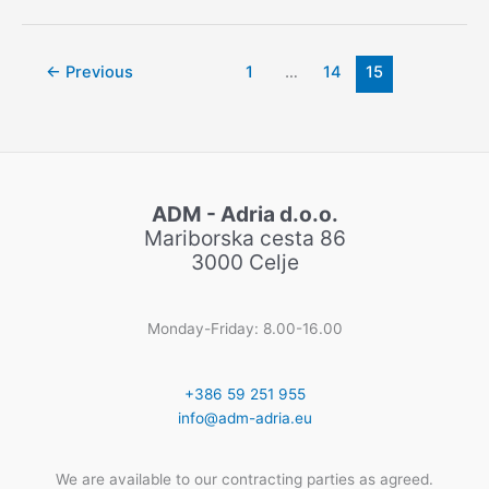
identitet
eden
od
←
Previous
1
…
14
15
gradnikov
“Data
Access
Governance”
ADM - Adria d.o.o.
Mariborska cesta 86
3000 Celje
Monday-Friday: 8.00-16.00
+386 59 251 955
info@adm-adria.eu
We are available to our contracting parties as agreed.