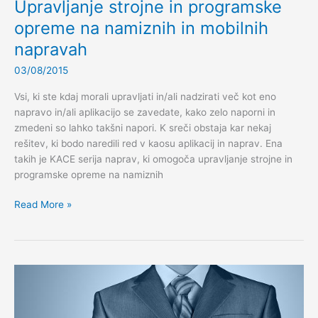
Upravljanje strojne in programske
opreme na namiznih in mobilnih
napravah
03/08/2015
Vsi, ki ste kdaj morali upravljati in/ali nadzirati več kot eno
napravo in/ali aplikacijo se zavedate, kako zelo naporni in
zmedeni so lahko takšni napori. K sreči obstaja kar nekaj
rešitev, ki bodo naredili red v kaosu aplikacij in naprav. Ena
takih je KACE serija naprav, ki omogoča upravljanje strojne in
programske opreme na namiznih
Upravljanje
Read More »
strojne
in
programske
opreme
na
namiznih
in