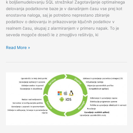
k boljšemudelovanju SQL strežnika! Zagotavljanje optimalnega
delovanja podatkovne baze je v današnjem času vse prej kot
enostavna naloga, saj je potrebno neprestano zbiranje
podatkov o delovanju in prikazovanje ključnih podatkov v
realnem času, skupaj z alarmiranjem v primeru napak. To je
seveda mogoče doseči le z zmogljivo rešitvijo, ki
Dell
Read More »
Foglight
za
nemoteno
delovanje
podatkovne
baze
SQL
Server