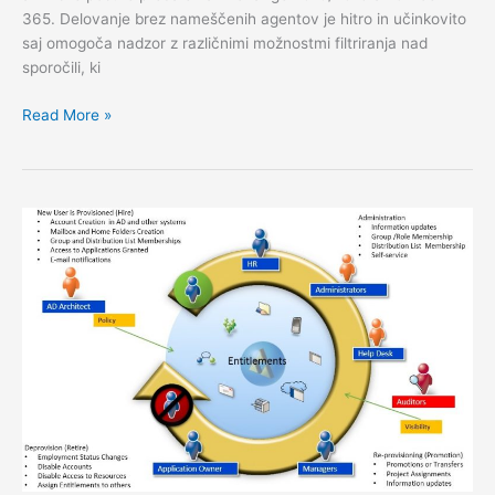
365. Delovanje brez nameščenih agentov je hitro in učinkovito
saj omogoča nadzor z različnimi možnostmi filtriranja nad
sporočili, ki
PST
Read More »
na
Exchange
2010/2013
ali
Office
365