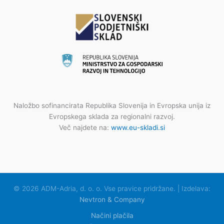
Naložbo sofinancirata Republika Slovenija in Evropska unija iz
Evropskega sklada za regionalni razvoj.
Več najdete na:
www.eu-skladi.si
© 2026 ADM-Adria, d. o. o. Vse pravice pridržane. | Izdelava:
Nevtron & Company
Načini plačila