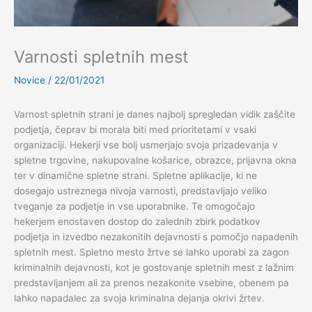
Varnosti spletnih mest
Novice
/
22/01/2021
Varnost spletnih strani je danes najbolj spregledan vidik zaščite
podjetja, čeprav bi morala biti med prioritetami v vsaki
organizaciji. Hekerji vse bolj usmerjajo svoja prizadevanja v
spletne trgovine, nakupovalne košarice, obrazce, prijavna okna
ter v dinamične spletne strani. Spletne aplikacije, ki ne
dosegajo ustreznega nivoja varnosti, predstavljajo veliko
tveganje za podjetje in vse uporabnike. Te omogočajo
hekerjem enostaven dostop do zalednih zbirk podatkov
podjetja in izvedbo nezakonitih dejavnosti s pomočjo napadenih
spletnih mest. Spletno mesto žrtve se lahko uporabi za zagon
kriminalnih dejavnosti, kot je gostovanje spletnih mest z lažnim
predstavljanjem ali za prenos nezakonite vsebine, obenem pa
lahko napadalec za svoja kriminalna dejanja okrivi žrtev.