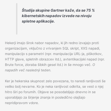
Študija skupine Gartner kaže, da se 75 %
kibernetskih napadov izvede na nivoju
spletne aplikacije.
Hekerji imajo širok nabor napadov, ki jih redno izvajajo proti
organizacijam, vključno z vrivanjem SQL skript, XXS napadi,
manipulacijo s parametri (npr. manipulacija URL-ja, piškotkov,
HTTP glave, spletnih obrazcev itd.), avtentikacijski napad (npr.
Brute force, zloraba šibkih gesel itd.) in še mnogo več.
O
napadih več naslednji teden.
Ker je hekerska skupnost zelo povezana, to naredi ranljivosti še
veliko bolj nevarne. Ko je neka ranljivost odkrita, se vest o njej
hitro širi po forumih. Objave se posodabljajo dnevno in se
uporabljajo za širjenje znanja in posledično olajšajo
nepridipravom vdore.